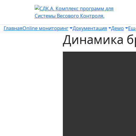
Главная
Online мониторинг
Документация
Демо
Еще
Динамика б