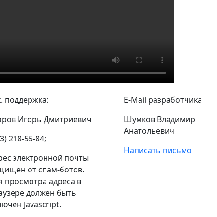
х. поддержка:
E-Mail разработчика
аров Игорь Дмитриевич
Шумков Владимир
Анатольевич
3) 218-55-84;
Написать письмо
рес электронной почты
щищен от спам-ботов.
я просмотра адреса в
аузере должен быть
лючен Javascript.